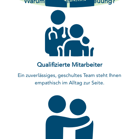
Warum AWI Alltagsbetreuung?
Pflegegrad-Management und
Ablehnung oder Höherstufung
Haushaltsnahe Dienstleistungen
Antragsbegleitung
Individuelle Betreuungsdienste
Qualifizierte Mitarbeiter
Ein zuverlässiges, geschultes Team steht Ihnen
empathisch im Alltag zur Seite.